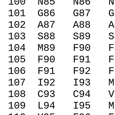
100
N85
N86
N
101
G86
G87
G
102
A87
A88
A
103
S88
S89
S
104
M89
F90
F
105
F90
F91
F
106
F91
F92
F
107
I92
I93
M
108
C93
C94
V
109
L94
I95
M