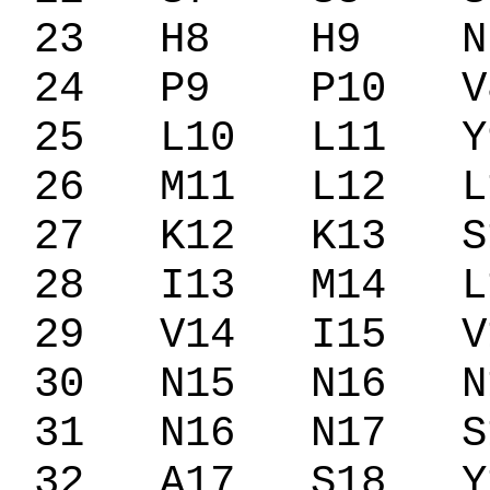
23
H8
H9
N
24
P9
P10
V
25
L10
L11
Y
26
M11
L12
L
27
K12
K13
S
28
I13
M14
L
29
V14
I15
V
30
N15
N16
N
31
N16
N17
S
32
A17
S18
Y