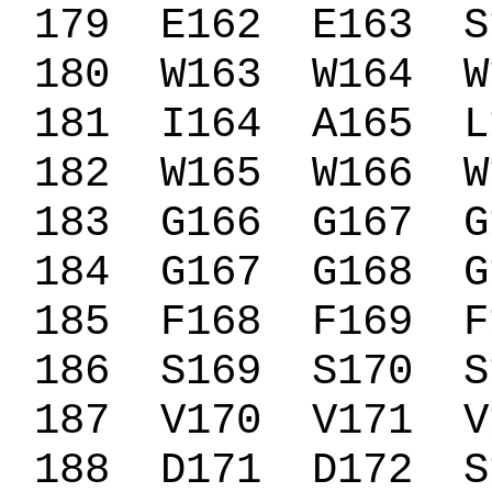
179
E162
E163
S
180
W163
W164
W
181
I164
A165
L
182
W165
W166
W
183
G166
G167
G
184
G167
G168
G
185
F168
F169
F
186
S169
S170
S
187
V170
V171
V
188
D171
D172
S