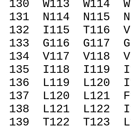
130
W113
W114
W
131
N114
N115
N
132
I115
T116
V
133
G116
G117
G
134
V117
V118
V
135
I118
I119
I
136
L119
L120
I
137
L120
L121
F
138
L121
L122
I
139
T122
T123
L