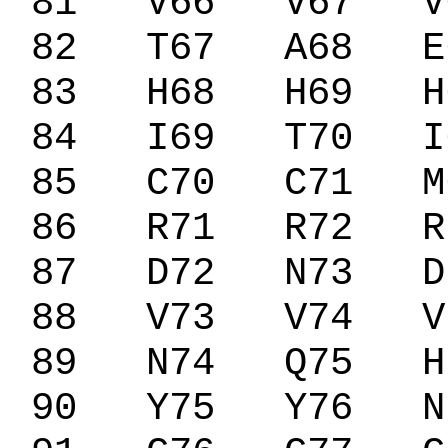
81
V66
V67
V
82
T67
A68
E
83
H68
H69
H
84
I69
T70
I
85
C70
C71
M
86
R71
R72
R
87
D72
N73
D
88
V73
V74
V
89
N74
Q75
H
90
Y75
Y76
N