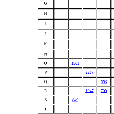
G
H
I
J
K
N
O
1503
P
2273
Q
553
R
1047
709
S
849
T