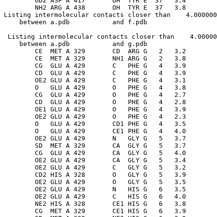
        OD2 ASP A 417       OH  TYR E  37   3.4

        NH2 ARG A 438       OH  TYR E  37   3.8

Listing intermolecular contacts closer than    4.000000
 Listing intermolecular contacts closer than    4.00000
    between a.pdb           and g.pdb          

        CE  MET A 329       CD  ARG G   2   3.2

        CE  MET A 329       NH1 ARG G   2   3.8

        CG  GLU A 429       C   PHE G   4   3.9

        CD  GLU A 429       C   PHE G   4   3.9

        OE2 GLU A 429       C   PHE G   4   3.1

        O   GLU A 429       O   PHE G   4   3.8

        CG  GLU A 429       O   PHE G   4   2.7

        CD  GLU A 429       O   PHE G   4   2.8

        OE1 GLU A 429       O   PHE G   4   3.9

        OE2 GLU A 429       O   PHE G   4   2.3

        O   GLU A 429       CD1 PHE G   4   3.5

        O   GLU A 429       CE1 PHE G   4   4.0

        OE2 GLU A 429       N   GLY G   5   3.7

        SD  MET A 329       CA  GLY G   5   3.7

        CG  GLU A 429       CA  GLY G   5   4.0

        OE2 GLU A 429       CA  GLY G   5   3.4

        OE2 GLU A 429       C   GLY G   5   3.2

        CD2 HIS A 328       O   GLY G   5   3.9

        OE2 GLU A 429       O   GLY G   5   3.5

        OE2 GLU A 429       N   HIS G   6   3.5

        OE2 GLU A 429       C   HIS G   6   4.0

        NE2 HIS A 328       CE1 HIS G   6   3.8

        CG  MET A 329       CE1 HIS G   6   3.9
