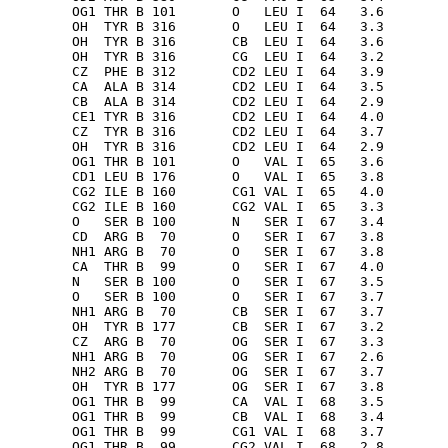
        OG1 THR B 101       O   LEU I  64   3.6

        OH  TYR B 316       O   LEU I  64   3.3

        OH  TYR B 316       CB  LEU I  64   3.6

        OH  TYR B 316       CG  LEU I  64   3.2

        CZ  PHE B 312       CD2 LEU I  64   3.9

        CA  ALA B 314       CD2 LEU I  64   3.5

        CB  ALA B 314       CD2 LEU I  64   2.9

        CE1 TYR B 316       CD2 LEU I  64   4.0

        CZ  TYR B 316       CD2 LEU I  64   3.7

        OH  TYR B 316       CD2 LEU I  64   2.9

        OG1 THR B 101       O   VAL I  65   3.6

        CD1 LEU B 176       O   VAL I  65   3.8

        CG2 ILE B 160       CG1 VAL I  65   4.0

        CG2 ILE B 160       CG2 VAL I  65   3.3

        O   SER B 100       N   SER I  67   3.4

        CD  ARG B  70       O   SER I  67   3.8

        NH1 ARG B  70       O   SER I  67   3.8

        CA  THR B  99       O   SER I  67   4.0

        N   SER B 100       O   SER I  67   3.5

        O   SER B 100       O   SER I  67   3.7

        NH1 ARG B  70       CB  SER I  67   3.7

        OH  TYR B 177       CB  SER I  67   3.2

        CZ  ARG B  70       OG  SER I  67   3.3

        NH1 ARG B  70       OG  SER I  67   2.6

        NH2 ARG B  70       OG  SER I  67   3.7

        OH  TYR B 177       OG  SER I  67   3.8

        OG1 THR B  99       CA  VAL I  68   3.5

        OG1 THR B  99       CB  VAL I  68   3.4

        OG1 THR B  99       CG1 VAL I  68   3.7

        OG1 THR B  99       CG2 VAL I  68   2.8
