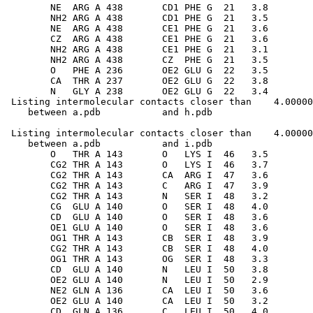
        NE  ARG A 438       CD1 PHE G  21   3.8

        NH2 ARG A 438       CD1 PHE G  21   3.5

        NE  ARG A 438       CE1 PHE G  21   3.6

        CZ  ARG A 438       CE1 PHE G  21   3.6

        NH2 ARG A 438       CE1 PHE G  21   3.1

        NH2 ARG A 438       CZ  PHE G  21   3.5

        O   PHE A 236       OE2 GLU G  22   3.5

        CA  THR A 237       OE2 GLU G  22   3.8

        N   GLY A 238       OE2 GLU G  22   3.4

 Listing intermolecular contacts closer than    4.00000
 Listing intermolecular contacts closer than    4.00000
    between a.pdb           and i.pdb          

        O   THR A 143       O   LYS I  46   3.5

        CG2 THR A 143       O   LYS I  46   3.7

        CG2 THR A 143       CA  ARG I  47   3.6

        CG2 THR A 143       C   ARG I  47   3.9

        CG2 THR A 143       N   SER I  48   3.2

        CG  GLU A 140       O   SER I  48   4.0

        CD  GLU A 140       O   SER I  48   3.6

        OE1 GLU A 140       O   SER I  48   3.6

        OG1 THR A 143       CB  SER I  48   3.9

        CG2 THR A 143       CB  SER I  48   4.0

        OG1 THR A 143       OG  SER I  48   3.3

        CD  GLU A 140       N   LEU I  50   3.8

        OE2 GLU A 140       N   LEU I  50   2.9

        NE2 GLN A 136       CA  LEU I  50   3.6

        OE2 GLU A 140       CA  LEU I  50   3.2

        CD  GLN A 136       C   LEU I  50   4.0
