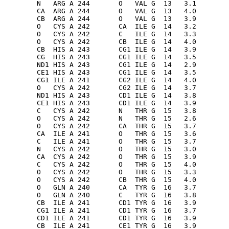
        N   ARG A 244       O   VAL G  13   3.1

        CA  ARG A 244       O   VAL G  13   4.0

        CB  ARG A 244       O   VAL G  13   3.9

        O   CYS A 242       CA  ILE G  14   3.2

        O   CYS A 242       C   ILE G  14   3.3

        O   CYS A 242       CB  ILE G  14   4.0

        CB  HIS A 243       CG1 ILE G  14   3.9

        CG  HIS A 243       CG1 ILE G  14   3.5

        ND1 HIS A 243       CG1 ILE G  14   2.9

        CE1 HIS A 243       CG1 ILE G  14   3.5

        CG1 ILE A 241       CG2 ILE G  14   4.0

        O   CYS A 242       CG2 ILE G  14   3.7

        ND1 HIS A 243       CD1 ILE G  14   3.8

        CE1 HIS A 243       CD1 ILE G  14   3.9

        C   CYS A 242       N   THR G  15   3.8

        O   CYS A 242       N   THR G  15   2.6

        O   CYS A 242       CA  THR G  15   3.7

        CA  ILE A 241       O   THR G  15   3.6

        C   ILE A 241       O   THR G  15   3.7

        N   CYS A 242       O   THR G  15   3.0

        CA  CYS A 242       O   THR G  15   3.9

        C   CYS A 242       O   THR G  15   4.0

        O   CYS A 242       O   THR G  15   3.3

        O   CYS A 242       CB  THR G  15   4.0

        O   GLN A 240       CA  TYR G  16   3.7

        O   GLN A 240       C   TYR G  16   3.8

        CB  ILE A 241       CD1 TYR G  16   3.9

        CG1 ILE A 241       CD1 TYR G  16   3.7

        CD1 ILE A 241       CD1 TYR G  16   3.9

        CB  ILE A 241       CE1 TYR G  16   3.9
