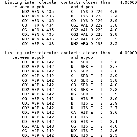
 Listing intermolecular contacts closer than    4.00000
    between a.pdb           and d.pdb          

        ND2 ASN A 435       C   LYS D 226   4.0

        ND2 ASN A 435       O   LYS D 226   3.4

        OD1 ASN A 435       CD  LYS D 226   3.9

        CB  TYR A 434       CG1 VAL D 229   3.8

        CG  ASN A 435       CG2 VAL D 229   4.0

        OD1 ASN A 435       CG2 VAL D 229   3.9

        ND2 ASN A 435       CG2 VAL D 229   3.5

 Listing intermolecular contacts closer than    4.00000
    between a.pdb           and e.pdb          

        OD1 ASP A 142       N   SER E   1   3.8

        OD2 ASP A 142       N   SER E   1   3.7

        OD2 ASP A 142       CA  SER E   1   3.6

        OD1 ASP A 142       C   SER E   1   3.9

        CG  ASP A 142       CB  SER E   1   3.8

        OD1 ASP A 142       CB  SER E   1   4.0

        OD2 ASP A 142       CB  SER E   1   2.8

        OD2 ASP A 142       OG  SER E   1   3.9

        CG  ASP A 142       N   HIS E   2   3.6

        OD1 ASP A 142       N   HIS E   2   2.9

        OD2 ASP A 142       N   HIS E   2   3.7

        OD1 ASP A 142       CA  HIS E   2   3.6

        OD1 ASP A 142       CB  HIS E   2   3.3

        OD1 ASP A 142       CG  HIS E   2   3.1

        CG1 VAL A 148       CG  HIS E   2   4.0

        CG  ASP A 142       ND1 HIS E   2   3.6

        OD1 ASP A 142       ND1 HIS E   2   2.3
