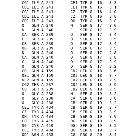
        CG1 ILE A 241       CE1 TYR G  16   3.3

        CD1 ILE A 241       CE1 TYR G  16   3.1

        CG1 ILE A 241       CZ  TYR G  16   4.0

        CD1 ILE A 241       CZ  TYR G  16   3.8

        CD1 ILE A 241       OH  TYR G  16   3.8

        O   GLN A 240       N   SER G  17   3.0

        N   GLN A 240       C   SER G  17   3.9

        CA  SER A 239       O   SER G  17   3.4

        C   SER A 239       O   SER G  17   3.5

        CB  SER A 239       O   SER G  17   3.4

        OG  SER A 239       O   SER G  17   3.5

        N   GLN A 240       O   SER G  17   2.8

        CA  GLN A 240       O   SER G  17   3.8

        C   GLN A 240       O   SER G  17   3.9

        O   GLN A 240       O   SER G  17   3.2

        CD  GLN A 159       CD2 LEU G  18   3.6

        OE1 GLN A 159       CD2 LEU G  18   3.7

        NE2 GLN A 159       CD2 LEU G  18   2.9

        CG2 THR A 237       CD2 LEU G  18   3.9

        CB  SER A 239       CD2 LEU G  18   3.5

        O   GLY A 238       N   SER G  19   3.2

        O   GLY A 238       CA  SER G  19   3.8

        O   GLY A 238       CB  SER G  19   3.2

        CE1 TYR A 434       CB  SER G  19   3.7

        CZ  TYR A 434       CB  SER G  19   3.9

        OH  TYR A 434       CB  SER G  19   3.9

        CB  CYS A 419       OG  SER G  19   3.9

        SG  CYS A 419       OG  SER G  19   3.5

        CE1 TYR A 434       OG  SER G  19   3.7

        OD1 ASN A 435       CG  PRO G  20   3.4
