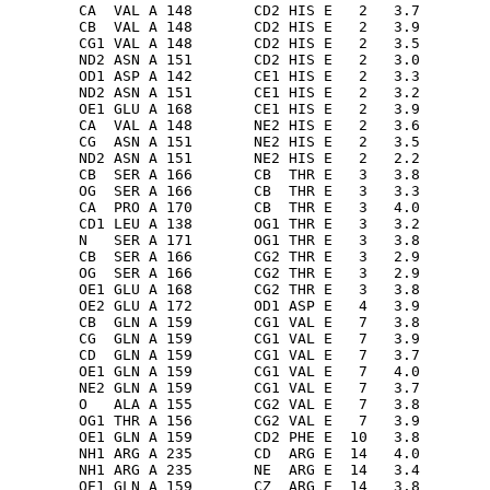
        CA  VAL A 148       CD2 HIS E   2   3.7

        CB  VAL A 148       CD2 HIS E   2   3.9

        CG1 VAL A 148       CD2 HIS E   2   3.5

        ND2 ASN A 151       CD2 HIS E   2   3.0

        OD1 ASP A 142       CE1 HIS E   2   3.3

        ND2 ASN A 151       CE1 HIS E   2   3.2

        OE1 GLU A 168       CE1 HIS E   2   3.9

        CA  VAL A 148       NE2 HIS E   2   3.6

        CG  ASN A 151       NE2 HIS E   2   3.5

        ND2 ASN A 151       NE2 HIS E   2   2.2

        CB  SER A 166       CB  THR E   3   3.8

        OG  SER A 166       CB  THR E   3   3.3

        CA  PRO A 170       CB  THR E   3   4.0

        CD1 LEU A 138       OG1 THR E   3   3.2

        N   SER A 171       OG1 THR E   3   3.8

        CB  SER A 166       CG2 THR E   3   2.9

        OG  SER A 166       CG2 THR E   3   2.9

        OE1 GLU A 168       CG2 THR E   3   3.8

        OE2 GLU A 172       OD1 ASP E   4   3.9

        CB  GLN A 159       CG1 VAL E   7   3.8

        CG  GLN A 159       CG1 VAL E   7   3.9

        CD  GLN A 159       CG1 VAL E   7   3.7

        OE1 GLN A 159       CG1 VAL E   7   4.0

        NE2 GLN A 159       CG1 VAL E   7   3.7

        O   ALA A 155       CG2 VAL E   7   3.8

        OG1 THR A 156       CG2 VAL E   7   3.9

        OE1 GLN A 159       CD2 PHE E  10   3.8

        NH1 ARG A 235       CD  ARG E  14   4.0

        NH1 ARG A 235       NE  ARG E  14   3.4

        OE1 GLN A 159       CZ  ARG E  14   3.8
