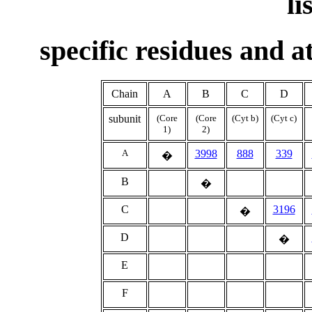
li
specific residues and a
Chain
A
B
C
D
subunit
(Core
(Core
(Cyt b)
(Cyt c)
1)
2)
A
3998
888
339
�
B
�
C
3196
�
D
�
E
F