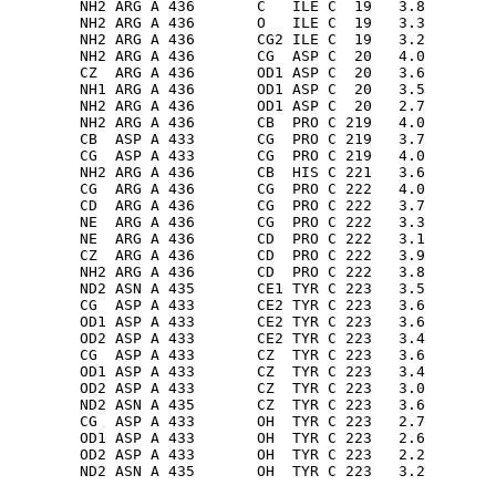
        NH2 ARG A 436       C   ILE C  19   3.8

        NH2 ARG A 436       O   ILE C  19   3.3

        NH2 ARG A 436       CG2 ILE C  19   3.2

        NH2 ARG A 436       CG  ASP C  20   4.0

        CZ  ARG A 436       OD1 ASP C  20   3.6

        NH1 ARG A 436       OD1 ASP C  20   3.5

        NH2 ARG A 436       OD1 ASP C  20   2.7

        NH2 ARG A 436       CB  PRO C 219   4.0

        CB  ASP A 433       CG  PRO C 219   3.7

        CG  ASP A 433       CG  PRO C 219   4.0

        NH2 ARG A 436       CB  HIS C 221   3.6

        CG  ARG A 436       CG  PRO C 222   4.0

        CD  ARG A 436       CG  PRO C 222   3.7

        NE  ARG A 436       CG  PRO C 222   3.3

        NE  ARG A 436       CD  PRO C 222   3.1

        CZ  ARG A 436       CD  PRO C 222   3.9

        NH2 ARG A 436       CD  PRO C 222   3.8

        ND2 ASN A 435       CE1 TYR C 223   3.5

        CG  ASP A 433       CE2 TYR C 223   3.6

        OD1 ASP A 433       CE2 TYR C 223   3.6

        OD2 ASP A 433       CE2 TYR C 223   3.4

        CG  ASP A 433       CZ  TYR C 223   3.6

        OD1 ASP A 433       CZ  TYR C 223   3.4

        OD2 ASP A 433       CZ  TYR C 223   3.0

        ND2 ASN A 435       CZ  TYR C 223   3.6

        CG  ASP A 433       OH  TYR C 223   2.7

        OD1 ASP A 433       OH  TYR C 223   2.6

        OD2 ASP A 433       OH  TYR C 223   2.2

        ND2 ASN A 435       OH  TYR C 223   3.2
