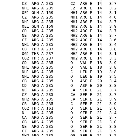
        CZ  ARG A 235       CZ  ARG E  14   3.7

        NH1 ARG A 235       CZ  ARG E  14   3.2

        OE1 GLN A 159       NH1 ARG E  14   3.1

        CZ  ARG A 235       NH1 ARG E  14   4.0

        NH1 ARG A 235       NH1 ARG E  14   3.7

        OE1 GLN A 159       NH2 ARG E  14   3.9

        CD  ARG A 235       NH2 ARG E  14   3.7

        NE  ARG A 235       NH2 ARG E  14   3.7

        CZ  ARG A 235       NH2 ARG E  14   3.6

        NH1 ARG A 235       NH2 ARG E  14   3.4

        CB  THR A 237       NH2 ARG E  14   3.8

        OG1 THR A 237       NH2 ARG E  14   3.1

        CG2 THR A 237       NH2 ARG E  14   3.3

        CD  ARG A 235       O   VAL E  18   3.9

        NH1 ARG A 235       O   VAL E  18   3.8

        NH1 ARG A 235       C   LEU E  19   3.8

        NH1 ARG A 235       O   LEU E  19   3.5

        CB  ARG A 235       O   ASP E  20   3.4

        CD  ARG A 235       O   ASP E  20   3.8

        NE  ARG A 235       CA  SER E  21   3.7

        CZ  ARG A 235       CA  SER E  21   3.7

        NH2 ARG A 235       CA  SER E  21   3.9

        CB  ARG A 235       C   SER E  21   3.9

        CG2 THR A 161       O   SER E  21   3.6

        N   ARG A 235       O   SER E  21   3.4

        CA  ARG A 235       O   SER E  21   3.7

        CB  ARG A 235       O   SER E  21   3.0

        NE  ARG A 235       O   SER E  21   3.8

        CZ  ARG A 235       OG  SER E  21   3.9

        NH2 ARG A 235       OG  SER E  21   3.2
