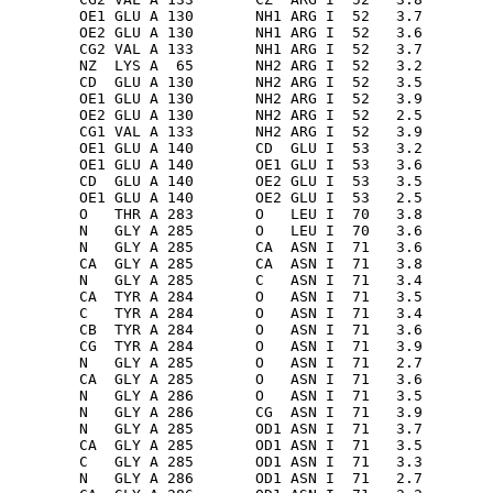
        OE1 GLU A 130       NH1 ARG I  52   3.7

        OE2 GLU A 130       NH1 ARG I  52   3.6

        CG2 VAL A 133       NH1 ARG I  52   3.7

        NZ  LYS A  65       NH2 ARG I  52   3.2

        CD  GLU A 130       NH2 ARG I  52   3.5

        OE1 GLU A 130       NH2 ARG I  52   3.9

        OE2 GLU A 130       NH2 ARG I  52   2.5

        CG1 VAL A 133       NH2 ARG I  52   3.9

        OE1 GLU A 140       CD  GLU I  53   3.2

        OE1 GLU A 140       OE1 GLU I  53   3.6

        CD  GLU A 140       OE2 GLU I  53   3.5

        OE1 GLU A 140       OE2 GLU I  53   2.5

        O   THR A 283       O   LEU I  70   3.8

        N   GLY A 285       O   LEU I  70   3.6

        N   GLY A 285       CA  ASN I  71   3.6

        CA  GLY A 285       CA  ASN I  71   3.8

        N   GLY A 285       C   ASN I  71   3.4

        CA  TYR A 284       O   ASN I  71   3.5

        C   TYR A 284       O   ASN I  71   3.4

        CB  TYR A 284       O   ASN I  71   3.6

        CG  TYR A 284       O   ASN I  71   3.9

        N   GLY A 285       O   ASN I  71   2.7

        CA  GLY A 285       O   ASN I  71   3.6

        N   GLY A 286       O   ASN I  71   3.5

        N   GLY A 286       CG  ASN I  71   3.9

        N   GLY A 285       OD1 ASN I  71   3.7

        CA  GLY A 285       OD1 ASN I  71   3.5

        C   GLY A 285       OD1 ASN I  71   3.3

        N   GLY A 286       OD1 ASN I  71   2.7
