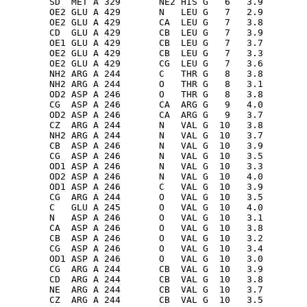
        SD  MET A 329       NE2 HIS G   6   3.9

        OE2 GLU A 429       N   LEU G   7   2.9

        OE2 GLU A 429       CA  LEU G   7   3.8

        CD  GLU A 429       CB  LEU G   7   3.9

        OE1 GLU A 429       CB  LEU G   7   3.7

        OE2 GLU A 429       CB  LEU G   7   3.3

        OE2 GLU A 429       CG  LEU G   7   3.6

        NH2 ARG A 244       C   THR G   8   3.8

        NH2 ARG A 244       O   THR G   8   3.1

        OD2 ASP A 246       O   THR G   8   3.8

        CG  ASP A 246       CA  ARG G   9   4.0

        OD2 ASP A 246       CA  ARG G   9   3.7

        CZ  ARG A 244       N   VAL G  10   3.8

        NH2 ARG A 244       N   VAL G  10   3.7

        CB  ASP A 246       N   VAL G  10   3.9

        CG  ASP A 246       N   VAL G  10   3.5

        OD1 ASP A 246       N   VAL G  10   3.3

        OD2 ASP A 246       N   VAL G  10   4.0

        OD1 ASP A 246       C   VAL G  10   3.9

        CG  ARG A 244       O   VAL G  10   3.5

        C   GLU A 245       O   VAL G  10   4.0

        N   ASP A 246       O   VAL G  10   3.1

        CA  ASP A 246       O   VAL G  10   3.8

        CB  ASP A 246       O   VAL G  10   3.2

        CG  ASP A 246       O   VAL G  10   3.4

        OD1 ASP A 246       O   VAL G  10   3.0

        CG  ARG A 244       CB  VAL G  10   3.9

        CD  ARG A 244       CB  VAL G  10   3.8

        NE  ARG A 244       CB  VAL G  10   3.7

        CZ  ARG A 244       CB  VAL G  10   3.5
