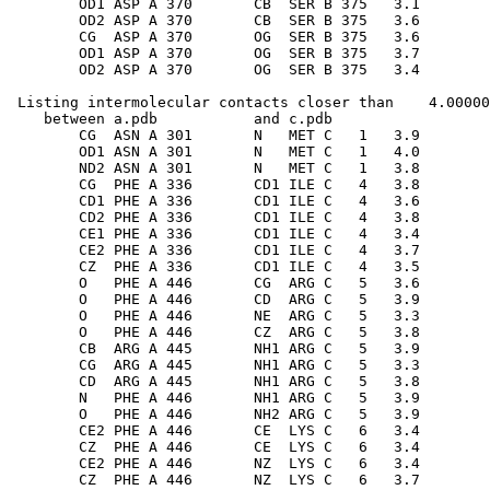
 Listing intermolecular contacts closer than    4.00000
    between a.pdb           and c.pdb          

        CG  ASN A 301       N   MET C   1   3.9

        OD1 ASN A 301       N   MET C   1   4.0

        ND2 ASN A 301       N   MET C   1   3.8

        CG  PHE A 336       CD1 ILE C   4   3.8

        CD1 PHE A 336       CD1 ILE C   4   3.6

        CD2 PHE A 336       CD1 ILE C   4   3.8

        CE1 PHE A 336       CD1 ILE C   4   3.4

        CE2 PHE A 336       CD1 ILE C   4   3.7

        CZ  PHE A 336       CD1 ILE C   4   3.5

        O   PHE A 446       CG  ARG C   5   3.6

        O   PHE A 446       CD  ARG C   5   3.9

        O   PHE A 446       NE  ARG C   5   3.3

        O   PHE A 446       CZ  ARG C   5   3.8

        CB  ARG A 445       NH1 ARG C   5   3.9

        CG  ARG A 445       NH1 ARG C   5   3.3

        CD  ARG A 445       NH1 ARG C   5   3.8

        N   PHE A 446       NH1 ARG C   5   3.9

        O   PHE A 446       NH2 ARG C   5   3.9

        CE2 PHE A 446       CE  LYS C   6   3.4

        CZ  PHE A 446       CE  LYS C   6   3.4

        CE2 PHE A 446       NZ  LYS C   6   3.4

        CZ  PHE A 446       NZ  LYS C   6   3.7
