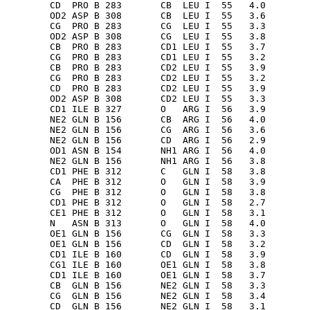
        CD  PRO B 283       CB  LEU I  55   4.0

        OD2 ASP B 308       CB  LEU I  55   3.6

        CG  PRO B 283       CG  LEU I  55   3.3

        OD2 ASP B 308       CG  LEU I  55   3.8

        CB  PRO B 283       CD1 LEU I  55   3.7

        CG  PRO B 283       CD1 LEU I  55   3.2

        CB  PRO B 283       CD2 LEU I  55   3.9

        CG  PRO B 283       CD2 LEU I  55   3.2

        CD  PRO B 283       CD2 LEU I  55   3.9

        OD2 ASP B 308       CD2 LEU I  55   3.3

        CD1 ILE B 327       O   ARG I  56   3.9

        NE2 GLN B 156       CB  ARG I  56   4.0

        NE2 GLN B 156       CG  ARG I  56   3.6

        NE2 GLN B 156       CD  ARG I  56   2.9

        OD1 ASN B 154       NH1 ARG I  56   4.0

        NE2 GLN B 156       NH1 ARG I  56   3.8

        CD1 PHE B 312       C   GLN I  58   3.8

        CA  PHE B 312       O   GLN I  58   3.9

        CG  PHE B 312       O   GLN I  58   3.8

        CD1 PHE B 312       O   GLN I  58   2.7

        CE1 PHE B 312       O   GLN I  58   3.1

        N   ASN B 313       O   GLN I  58   4.0

        OE1 GLN B 156       CG  GLN I  58   3.3

        OE1 GLN B 156       CD  GLN I  58   3.2

        CD1 ILE B 160       CD  GLN I  58   3.9

        CG1 ILE B 160       OE1 GLN I  58   3.8

        CD1 ILE B 160       OE1 GLN I  58   3.7

        CB  GLN B 156       NE2 GLN I  58   3.3

        CG  GLN B 156       NE2 GLN I  58   3.4

        CD  GLN B 156       NE2 GLN I  58   3.1
