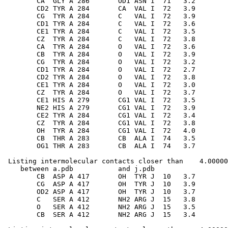
        CA  GLY A 286       OD1 ASN I  71   3.2

        CD2 TYR A 284       CA  VAL I  72   3.9

        CG  TYR A 284       C   VAL I  72   3.9

        CD1 TYR A 284       C   VAL I  72   3.6

        CE1 TYR A 284       C   VAL I  72   3.5

        CZ  TYR A 284       C   VAL I  72   3.8

        CA  TYR A 284       O   VAL I  72   3.6

        CB  TYR A 284       O   VAL I  72   3.9

        CG  TYR A 284       O   VAL I  72   3.2

        CD1 TYR A 284       O   VAL I  72   2.7

        CD2 TYR A 284       O   VAL I  72   3.8

        CE1 TYR A 284       O   VAL I  72   3.0

        CZ  TYR A 284       O   VAL I  72   3.7

        CE1 HIS A 279       CG1 VAL I  72   3.5

        NE2 HIS A 279       CG1 VAL I  72   3.9

        CE2 TYR A 284       CG1 VAL I  72   3.4

        CZ  TYR A 284       CG1 VAL I  72   3.8

        OH  TYR A 284       CG1 VAL I  72   4.0

        CB  THR A 283       CB  ALA I  74   3.5

 Listing intermolecular contacts closer than    4.00000
    between a.pdb           and j.pdb          

        CB  ASP A 417       OH  TYR J  10   3.7

        CG  ASP A 417       OH  TYR J  10   3.9

        OD2 ASP A 417       OH  TYR J  10   3.7

        C   SER A 412       NH2 ARG J  15   3.8

        O   SER A 412       NH2 ARG J  15   3.5
