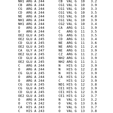
        NH1 ARG A 244       CB  VAL G  10   3.2

        CB  ARG A 244       CG1 VAL G  10   3.9

        CG  ARG A 244       CG1 VAL G  10   3.3

        CD  ARG A 244       CG1 VAL G  10   3.5

        NE  ARG A 244       CG1 VAL G  10   4.0

        NH1 ARG A 244       CG1 VAL G  10   3.9

        NH1 ARG A 244       CG2 VAL G  10   3.4

        O   ARG A 244       CA  ARG G  11   3.9

        O   ARG A 244       C   ARG G  11   3.5

        OE2 GLU A 245       CG  ARG G  11   3.5

        OE2 GLU A 245       CD  ARG G  11   3.4

        CD  GLU A 245       NE  ARG G  11   3.6

        OE2 GLU A 245       NE  ARG G  11   2.4

        CA  GLY A 247       NE  ARG G  11   3.9

        OE2 GLU A 245       CZ  ARG G  11   3.2

        CD  GLU A 245       NH2 ARG G  11   3.9

        OE2 GLU A 245       NH2 ARG G  11   3.1

        C   ARG A 244       N   HIS G  12   3.9

        O   ARG A 244       N   HIS G  12   2.8

        CG  GLU A 245       N   HIS G  12   3.9

        O   ARG A 244       CA  HIS G  12   3.6

        O   ARG A 244       C   HIS G  12   3.9

        CG  GLU A 245       ND1 HIS G  12   3.8

        CG  GLU A 245       CE1 HIS G  12   3.9

        CD  GLU A 245       CE1 HIS G  12   3.9

        OE2 GLU A 245       CE1 HIS G  12   3.7

        O   ARG A 244       N   VAL G  13   3.2

        O   CYS A 242       O   VAL G  13   3.6

        CA  HIS A 243       O   VAL G  13   3.7

        C   HIS A 243       O   VAL G  13   3.8
