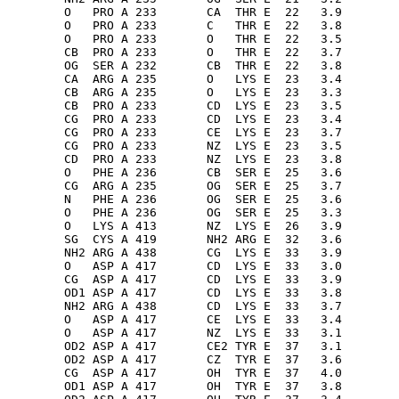
        O   PRO A 233       CA  THR E  22   3.9

        O   PRO A 233       C   THR E  22   3.8

        O   PRO A 233       O   THR E  22   3.5

        CB  PRO A 233       O   THR E  22   3.7

        OG  SER A 232       CB  THR E  22   3.8

        CA  ARG A 235       O   LYS E  23   3.4

        CB  ARG A 235       O   LYS E  23   3.3

        CB  PRO A 233       CD  LYS E  23   3.5

        CG  PRO A 233       CD  LYS E  23   3.4

        CG  PRO A 233       CE  LYS E  23   3.7

        CG  PRO A 233       NZ  LYS E  23   3.5

        CD  PRO A 233       NZ  LYS E  23   3.8

        O   PHE A 236       CB  SER E  25   3.6

        CG  ARG A 235       OG  SER E  25   3.7

        N   PHE A 236       OG  SER E  25   3.6

        O   PHE A 236       OG  SER E  25   3.3

        O   LYS A 413       NZ  LYS E  26   3.9

        SG  CYS A 419       NH2 ARG E  32   3.6

        NH2 ARG A 438       CG  LYS E  33   3.9

        O   ASP A 417       CD  LYS E  33   3.0

        CG  ASP A 417       CD  LYS E  33   3.9

        OD1 ASP A 417       CD  LYS E  33   3.8

        NH2 ARG A 438       CD  LYS E  33   3.7

        O   ASP A 417       CE  LYS E  33   3.4

        O   ASP A 417       NZ  LYS E  33   3.1

        OD2 ASP A 417       CE2 TYR E  37   3.1

        OD2 ASP A 417       CZ  TYR E  37   3.6

        CG  ASP A 417       OH  TYR E  37   4.0

        OD1 ASP A 417       OH  TYR E  37   3.8
