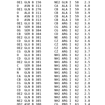
        OE1 GLN B 156       NE2 GLN I  58   2.3

        O   ASN B 313       CA  ALA I  59   4.0

        OE1 GLN B 276       CB  ALA I  59   3.0

        O   ALA B 311       CB  ALA I  59   3.9

        N   ASN B 313       CB  ALA I  59   3.4

        O   ASN B 313       CB  ALA I  59   3.7

        OE1 GLU B 381       CB  ARG I  62   3.6

        CB  SER B 384       CG  ARG I  62   3.2

        OG  SER B 384       CG  ARG I  62   3.4

        CB  SER B 384       CD  ARG I  62   3.5

        OE2 GLU B 381       NE  ARG I  62   3.8

        CD  GLU B 381       CZ  ARG I  62   3.6

        OE1 GLU B 381       CZ  ARG I  62   3.9

        OE2 GLU B 381       CZ  ARG I  62   3.1

        CG  GLN B 385       CZ  ARG I  62   3.7

        O   GLU B 381       NH1 ARG I  62   3.3

        CD  GLU B 381       NH1 ARG I  62   3.7

        OE2 GLU B 381       NH1 ARG I  62   3.5

        C   SER B 384       NH1 ARG I  62   3.7

        CB  SER B 384       NH1 ARG I  62   3.5

        N   GLN B 385       NH1 ARG I  62   3.1

        CA  GLN B 385       NH1 ARG I  62   3.4

        CB  GLN B 385       NH1 ARG I  62   3.7

        CG  GLN B 385       NH1 ARG I  62   2.8

        CD  GLN B 385       NH1 ARG I  62   3.9

        CD  GLU B 381       NH2 ARG I  62   3.5

        OE2 GLU B 381       NH2 ARG I  62   2.5

        CG  GLN B 385       NH2 ARG I  62   3.9

        NE2 GLN B 385       NH2 ARG I  62   3.8

        OD2 ASP B 380       CG  PRO I  63   3.4
