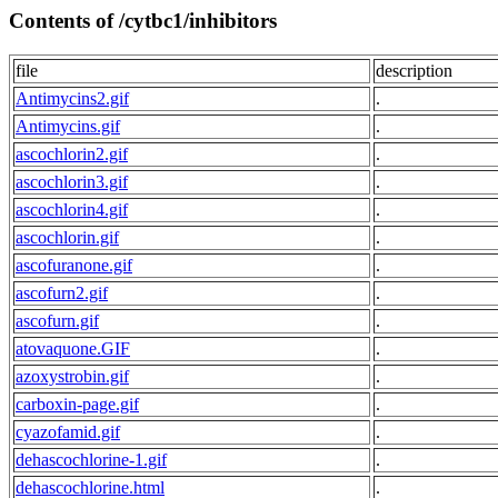
Contents of /cytbc1/inhibitors
file
description
Antimycins2.gif
.
Antimycins.gif
.
ascochlorin2.gif
.
ascochlorin3.gif
.
ascochlorin4.gif
.
ascochlorin.gif
.
ascofuranone.gif
.
ascofurn2.gif
.
ascofurn.gif
.
atovaquone.GIF
.
azoxystrobin.gif
.
carboxin-page.gif
.
cyazofamid.gif
.
dehascochlorine-1.gif
.
dehascochlorine.html
.