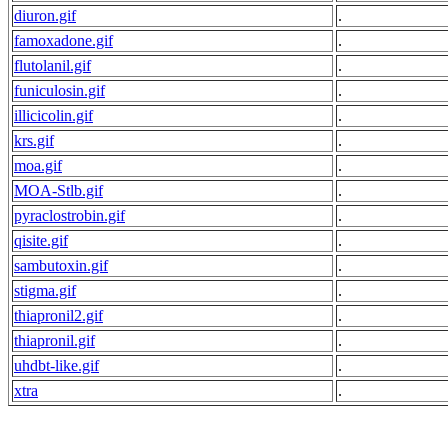
diuron.gif
.
famoxadone.gif
.
flutolanil.gif
.
funiculosin.gif
.
illicicolin.gif
.
krs.gif
.
moa.gif
.
MOA-Stlb.gif
.
pyraclostrobin.gif
.
qisite.gif
.
sambutoxin.gif
.
stigma.gif
.
thiapronil2.gif
.
thiapronil.gif
.
uhdbt-like.gif
.
xtra
.